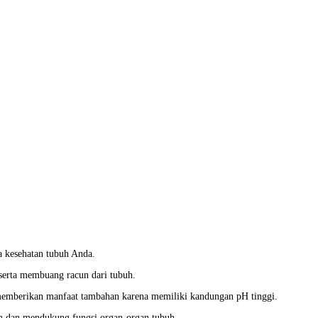
a kesehatan tubuh Anda.
serta membuang racun dari tubuh.
t memberikan manfaat tambahan karena memiliki kandungan pH tinggi.
 dan mendukung fungsi organ-organ tubuh.