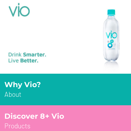
Why Vio?
About
Discover 8+ Vio
Products