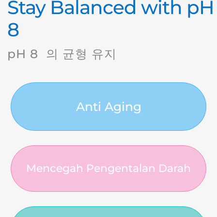
Stay Balanced with pH
8
pH 8 의 균형 유지
Anti Aging
Mencegah Pengentalan Darah