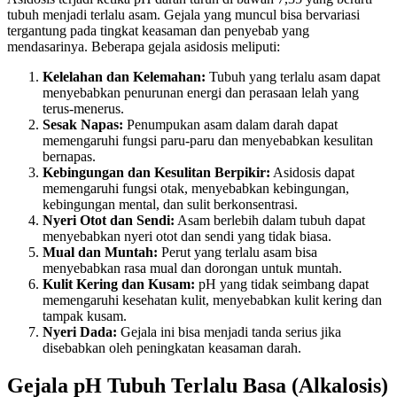
tubuh menjadi terlalu asam. Gejala yang muncul bisa bervariasi
tergantung pada tingkat keasaman dan penyebab yang
mendasarinya. Beberapa gejala asidosis meliputi:
Kelelahan dan Kelemahan:
Tubuh yang terlalu asam dapat
menyebabkan penurunan energi dan perasaan lelah yang
terus-menerus.
Sesak Napas:
Penumpukan asam dalam darah dapat
memengaruhi fungsi paru-paru dan menyebabkan kesulitan
bernapas.
Kebingungan dan Kesulitan Berpikir:
Asidosis dapat
memengaruhi fungsi otak, menyebabkan kebingungan,
kebingungan mental, dan sulit berkonsentrasi.
Nyeri Otot dan Sendi:
Asam berlebih dalam tubuh dapat
menyebabkan nyeri otot dan sendi yang tidak biasa.
Mual dan Muntah:
Perut yang terlalu asam bisa
menyebabkan rasa mual dan dorongan untuk muntah.
Kulit Kering dan Kusam:
pH yang tidak seimbang dapat
memengaruhi kesehatan kulit, menyebabkan kulit kering dan
tampak kusam.
Nyeri Dada:
Gejala ini bisa menjadi tanda serius jika
disebabkan oleh peningkatan keasaman darah.
Gejala pH Tubuh Terlalu Basa (Alkalosis)