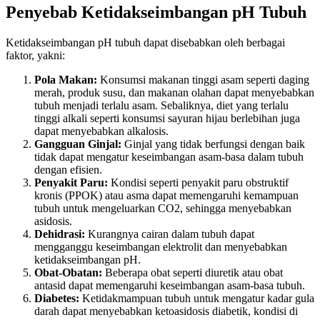
Penyebab Ketidakseimbangan pH Tubuh
Ketidakseimbangan pH tubuh dapat disebabkan oleh berbagai
faktor, yakni:
Pola Makan:
Konsumsi makanan tinggi asam seperti daging
merah, produk susu, dan makanan olahan dapat menyebabkan
tubuh menjadi terlalu asam. Sebaliknya, diet yang terlalu
tinggi alkali seperti konsumsi sayuran hijau berlebihan juga
dapat menyebabkan alkalosis.
Gangguan Ginjal:
Ginjal yang tidak berfungsi dengan baik
tidak dapat mengatur keseimbangan asam-basa dalam tubuh
dengan efisien.
Penyakit Paru:
Kondisi seperti penyakit paru obstruktif
kronis (PPOK) atau asma dapat memengaruhi kemampuan
tubuh untuk mengeluarkan CO2, sehingga menyebabkan
asidosis.
Dehidrasi:
Kurangnya cairan dalam tubuh dapat
mengganggu keseimbangan elektrolit dan menyebabkan
ketidakseimbangan pH.
Obat-Obatan:
Beberapa obat seperti diuretik atau obat
antasid dapat memengaruhi keseimbangan asam-basa tubuh.
Diabetes:
Ketidakmampuan tubuh untuk mengatur kadar gula
darah dapat menyebabkan ketoasidosis diabetik, kondisi di