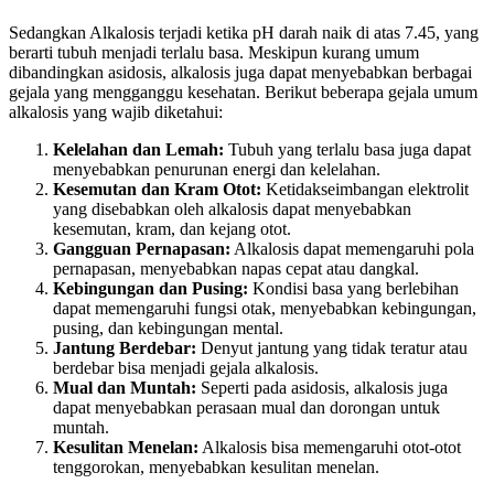
Sedangkan Alkalosis terjadi ketika pH darah naik di atas 7.45, yang
berarti tubuh menjadi terlalu basa. Meskipun kurang umum
dibandingkan asidosis, alkalosis juga dapat menyebabkan berbagai
gejala yang mengganggu kesehatan. Berikut beberapa gejala umum
alkalosis yang wajib diketahui:
Kelelahan dan Lemah:
Tubuh yang terlalu basa juga dapat
menyebabkan penurunan energi dan kelelahan.
Kesemutan dan Kram Otot:
Ketidakseimbangan elektrolit
yang disebabkan oleh alkalosis dapat menyebabkan
kesemutan, kram, dan kejang otot.
Gangguan Pernapasan:
Alkalosis dapat memengaruhi pola
pernapasan, menyebabkan napas cepat atau dangkal.
Kebingungan dan Pusing:
Kondisi basa yang berlebihan
dapat memengaruhi fungsi otak, menyebabkan kebingungan,
pusing, dan kebingungan mental.
Jantung Berdebar:
Denyut jantung yang tidak teratur atau
berdebar bisa menjadi gejala alkalosis.
Mual dan Muntah:
Seperti pada asidosis, alkalosis juga
dapat menyebabkan perasaan mual dan dorongan untuk
muntah.
Kesulitan Menelan:
Alkalosis bisa memengaruhi otot-otot
tenggorokan, menyebabkan kesulitan menelan.