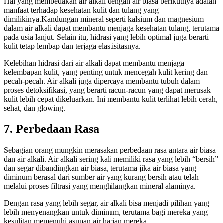
Hal yang membedakan air alkali dengan air biasa berikutnya adalah
manfaat terhadap kesehatan kulit dan tulang yang
dimilikinya.Kandungan mineral seperti kalsium dan magnesium
dalam air alkali dapat membantu menjaga kesehatan tulang, terutama
pada usia lanjut. Selain itu, hidrasi yang lebih optimal juga berarti
kulit tetap lembap dan terjaga elastisitasnya.
Kelebihan hidrasi dari air alkali dapat membantu menjaga
kelembapan kulit, yang penting untuk mencegah kulit kering dan
pecah-pecah. Air alkali juga dipercaya membantu tubuh dalam
proses detoksifikasi, yang berarti racun-racun yang dapat merusak
kulit lebih cepat dikeluarkan. Ini membantu kulit terlihat lebih cerah,
sehat, dan glowing.
7.
Perbedaan Rasa
Sebagian orang mungkin merasakan perbedaan rasa antara air biasa
dan air alkali. Air alkali sering kali memiliki rasa yang lebih “bersih”
dan segar dibandingkan air biasa, terutama jika air biasa yang
diminum berasal dari sumber air yang kurang bersih atau telah
melalui proses filtrasi yang menghilangkan mineral alaminya.
Dengan rasa yang lebih segar, air alkali bisa menjadi pilihan yang
lebih menyenangkan untuk diminum, terutama bagi mereka yang
kesulitan memenuhi asupan air harian mereka.