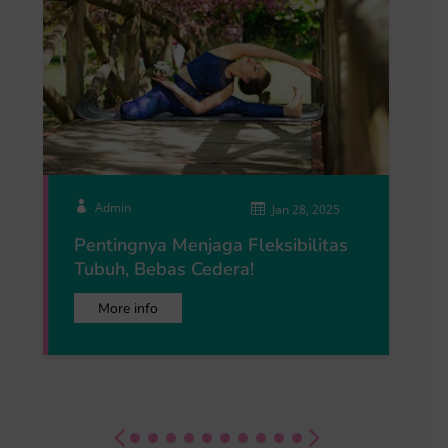

Admin

Jan 28, 2025
Pentingnya Menjaga Fleksibilitas
Tubuh, Bebas Cedera!
More info