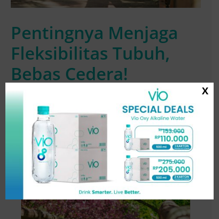
Pentingnya Menjaga
Fleksibilitas Tubuh,
Bebas Cedera!
X
Ilustrasi gerakan yoga (unsplash.com) Saat berbicara
tentang kebugaran, banyak orang lebih fokus pada
kekuatan dan daya tahan tubuh. Namun, ada satu aspek
yang sering terabaikan, padahal sama pentingnya:
fleksibilitas. Fleksibilitas tubuh bukan hanya tentang
bisa...
Read More