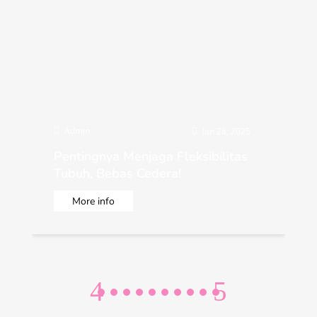
Admin

Jan 28, 2025

Pentingnya Menjaga Fleksibilitas
Tubuh, Bebas Cedera!
More info