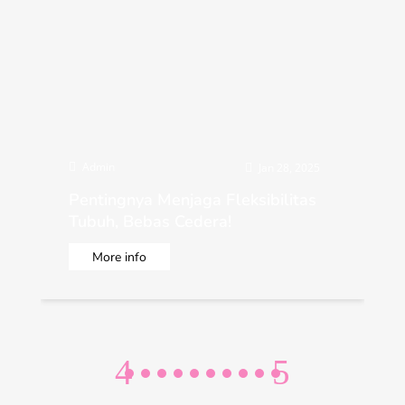
Admin

Jan 28, 2025

Pentingnya Menjaga Fleksibilitas
Tubuh, Bebas Cedera!
More info