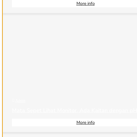
More info

Admin
Mata Sepet Lihat Monitor, Ada Kaitan dengan p
More info