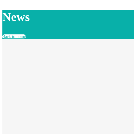
News
Back to home