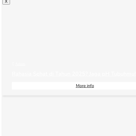
X

Admin
Rahasia Sehat di Tahun 2025? Jaga pH Tubuhmu!
More info