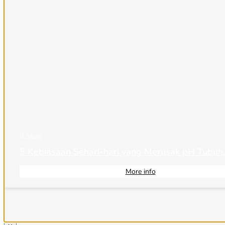

Admin
5 Kebiasaan Sehari-hari yang Merusak pH Tubuh,
More info