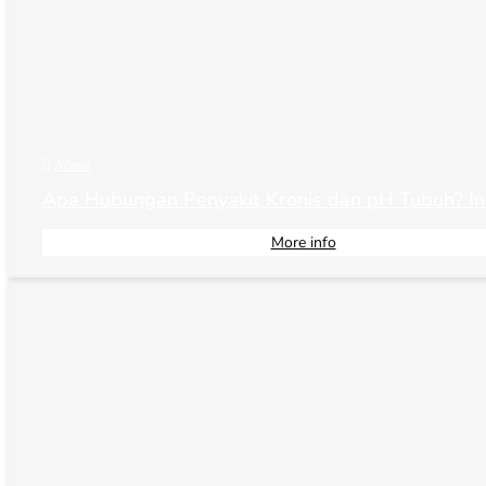

Admin
Apa Hubungan Penyakit Kronis dan pH Tubuh? In
More info