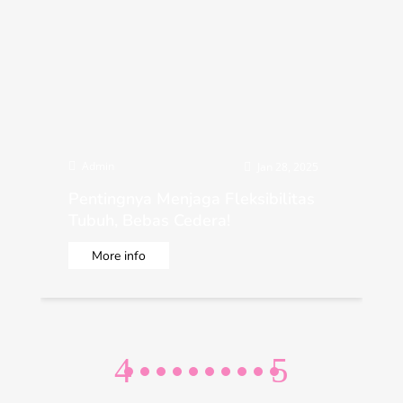
Admin

Jan 28, 2025

Pentingnya Menjaga Fleksibilitas
Tubuh, Bebas Cedera!
More info