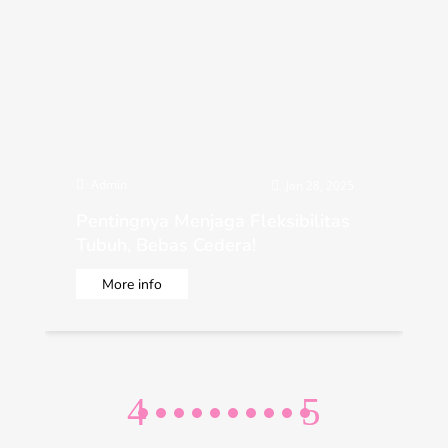
Admin

Jan 28, 2025

Pentingnya Menjaga Fleksibilitas
Tubuh, Bebas Cedera!
More info